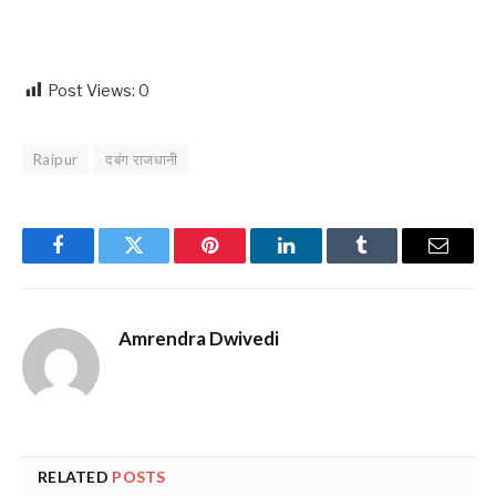
Post Views:
0
Raipur
दबंग राजधानी
Facebook
Twitter
Pinterest
LinkedIn
Tumblr
Email
Amrendra Dwivedi
RELATED
POSTS