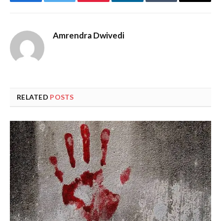
Facebook
Twitter
Pinterest
LinkedIn
Tumblr
Email
Amrendra Dwivedi
RELATED
POSTS