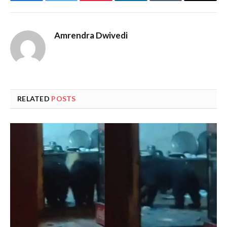
Facebook
Twitter
Pinterest
LinkedIn
Tumblr
Email
Amrendra Dwivedi
RELATED
POSTS