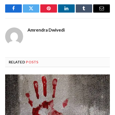
Facebook
Twitter
Pinterest
LinkedIn
Tumblr
Email
Amrendra Dwivedi
RELATED
POSTS