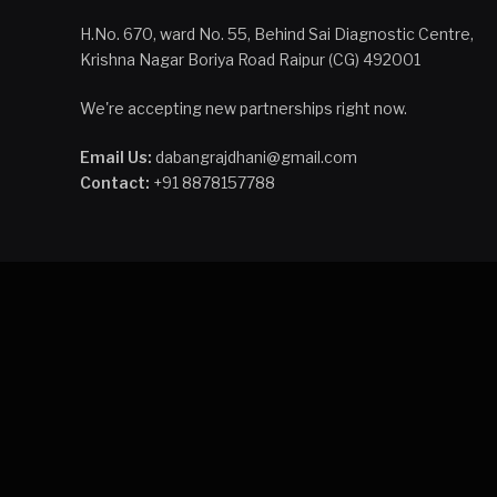
H.No. 670, ward No. 55, Behind Sai Diagnostic Centre,
Krishna Nagar Boriya Road Raipur (CG) 492001
We're accepting new partnerships right now.
Email Us:
dabangrajdhani@gmail.com
Contact:
+91 8878157788