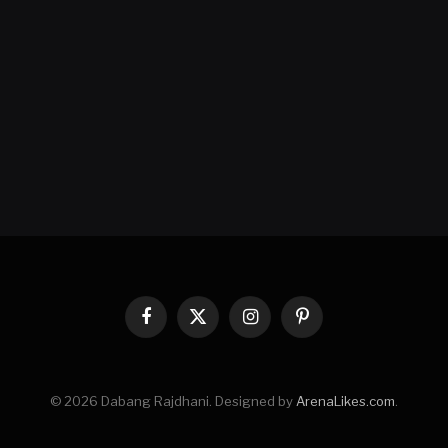
Facebook
X
Instagram
Pinterest
(Twitter)
© 2026 Dabang Rajdhani. Designed by
ArenaLikes.com
.