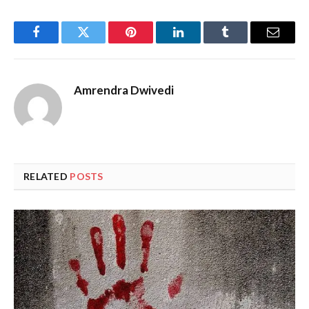
Facebook
Twitter
Pinterest
LinkedIn
Tumblr
Email
Amrendra Dwivedi
RELATED
POSTS