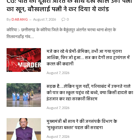
CG: पति को दूसरी औरत के साथ देख खौल उठा पत्नी
का खून, बौखलाई पत्नी ने कर दिया ये कांड
By
DABANG
August 7, 2026
0
कोरिया :- छत्तीसगढ़ के कोरिया जिले के बैकुंठपुर अंतर्गत चरचा थाना क्षेत्र के
तिलवनडाँड़ गांव…
मजे कर रहे थे प्रेमी-प्रेमिका, तभी आ गया पुराना
आशिक, फिर जो हुआ… सन्न कर देगी लव ट्रायंगल में
कत्ल की कहानी
August 7, 2026
सड़क है….लेकिन पुल नहीं, गरियाबंद में उफनते नाले
को पार कर स्कूल पहुंच रहे बच्चे, क्या किसी हादसे का
इंतजार कर रहा सरकारी सिस्टम
August 7, 2026
मुख्यमंत्री श्री साय ने की जनसंपर्क विभाग के
‘मुस्कुराता बस्तर’ पहल की सराहना
August 7, 2026