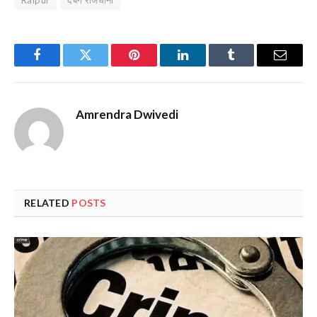
Facebook
Twitter
Pinterest
LinkedIn
Tumblr
Email
Amrendra Dwivedi
RELATED
POSTS