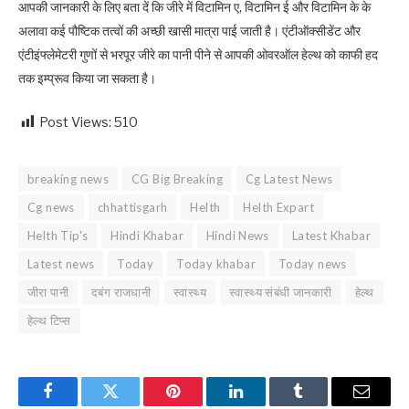
आपकी जानकारी के लिए बता दें कि जीरे में विटामिन ए, विटामिन ई और विटामिन के के
अलावा कई पौष्टिक तत्वों की अच्छी खासी मात्रा पाई जाती है। एंटीऑक्सीडेंट और
एंटीइंफ्लेमेटरी गुणों से भरपूर जीरे का पानी पीने से आपकी ओवरऑल हेल्थ को काफी हद
तक इम्प्रूव किया जा सकता है।
Post Views:
510
breaking news
CG Big Breaking
Cg Latest News
Cg news
chhattisgarh
Helth
Helth Expart
Helth Tip's
Hindi Khabar
Hindi News
Latest Khabar
Latest news
Today
Today khabar
Today news
जीरा पानी
दबंग राजधानी
स्वास्थ्य
स्वास्थ्य संबंधी जानकारी
हेल्थ
हेल्थ टिप्स
Facebook
Twitter
Pinterest
LinkedIn
Tumblr
Email