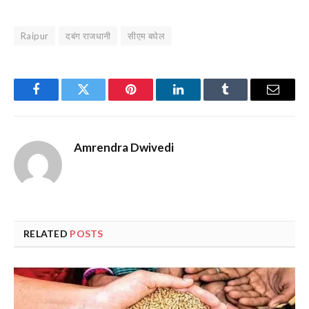
Raipur
दबंग राजधानी
सीएम बघेल
Facebook
Twitter
Pinterest
LinkedIn
Tumblr
Email
Amrendra Dwivedi
RELATED
POSTS