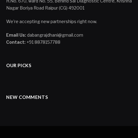
H.No. 670, ward No. 55, Behind Sai Diagnostic Centre, Krishna
Nagar Boriya Road Raipur (CG) 492001
We're accepting new partnerships right now.
Email Us:
dabangrajdhani@gmail.com
Contact:
+91 8878157788
OUR PICKS
NEW COMMENTS