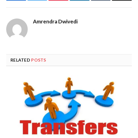
Facebook
Twitter
Pinterest
LinkedIn
Tumblr
Email
Amrendra Dwivedi
RELATED
POSTS