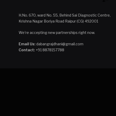
H.No. 670, ward No. 55, Behind Sai Diagnostic Centre,
Krishna Nagar Boriya Road Raipur (CG) 492001
We're accepting new partnerships right now.
Email Us:
dabangrajdhani@gmail.com
Contact:
+91 8878157788