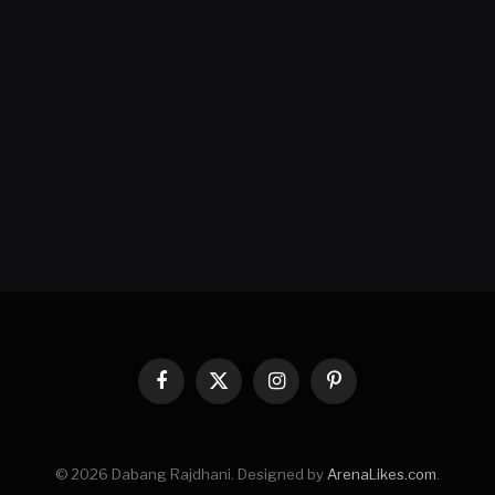
Facebook
X
Instagram
Pinterest
(Twitter)
© 2026 Dabang Rajdhani. Designed by
ArenaLikes.com
.