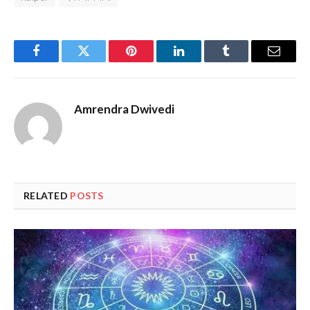
Facebook
Twitter
Pinterest
LinkedIn
Tumblr
Email
Amrendra Dwivedi
RELATED
POSTS